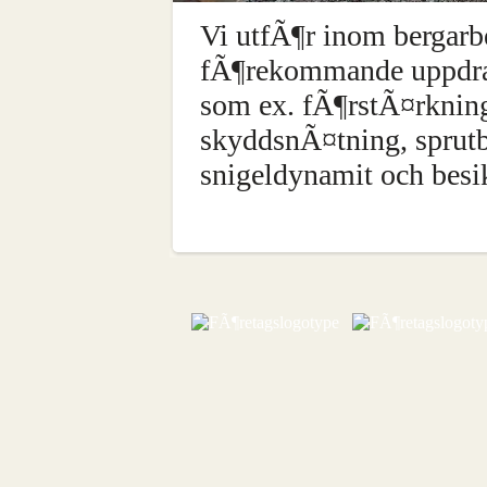
Vi utfÃ¶r inom bergarb
fÃ¶rekommande uppdrag
som ex. fÃ¶rstÃ¤rkning
skyddsnÃ¤tning, sprut
snigeldynamit och besik