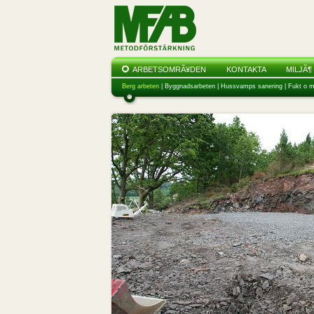
ARBETSOMRÃ¥DEN
KONTAKTA
MILJÃ¶
Berg arbeten
|
Byggnadsarbeten
|
Hussvamps sanering
|
Fukt o m